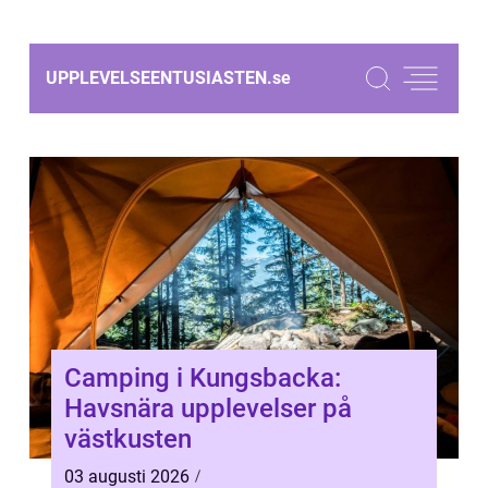
UPPLEVELSEENTUSIASTEN.
se
Camping i Kungsbacka:
Havsnära upplevelser på
västkusten
03 augusti 2026