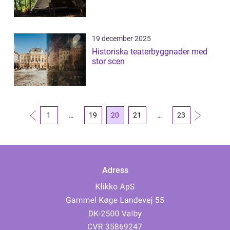
19 december 2025
Historiska teaterbyggnader med
stor scen
1
…
19
20
21
…
23
Adress