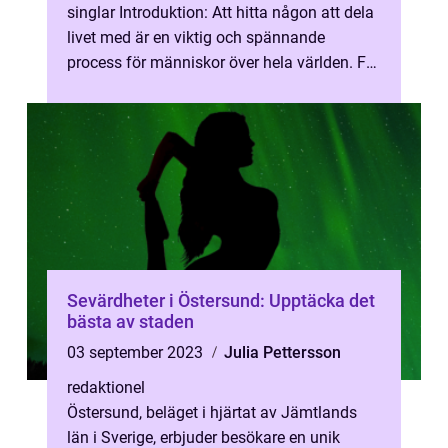
singlar Introduktion: Att hitta någon att dela
livet med är en viktig och spännande
process för människor över hela världen. För
de kristna singlarna kan det va...
Sevärdheter i Östersund: Upptäcka det
bästa av staden
03 september 2023
Julia Pettersson
redaktionel
Östersund, beläget i hjärtat av Jämtlands
län i Sverige, erbjuder besökare en unik