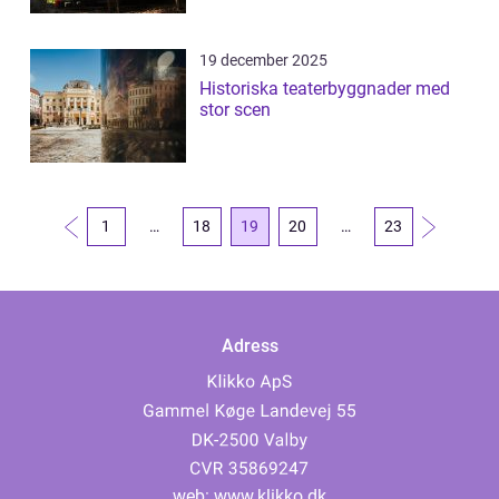
19 december 2025
Historiska teaterbyggnader med
stor scen
1
…
18
19
20
…
23
Adress
web:
www.klikko.dk