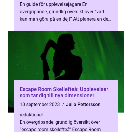
En guide för upplevelsejägare En
övergripande, grundlig översikt över ”vad
kan man göra på en dejt” Att planera en dejt
kan vara både spännande oc...
Escape Room Skellefteå: Upplevelser
som tar dig till nya dimensioner
10 september 2023
Julia Pettersson
redaktionel
En övergripande, grundlig översikt över
”escape room skellefteå” Escape Room