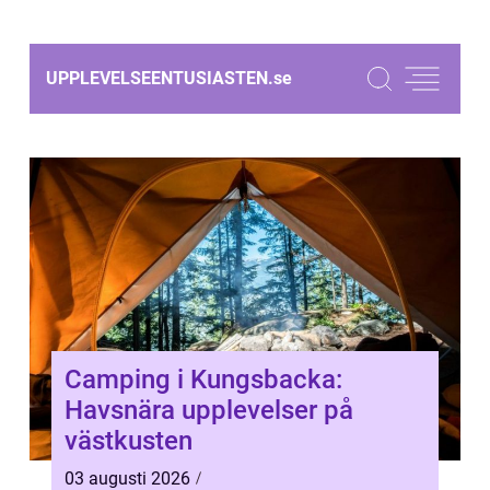
UPPLEVELSEENTUSIASTEN.
se
Camping i Kungsbacka:
Havsnära upplevelser på
västkusten
03 augusti 2026