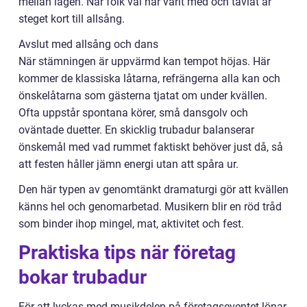
mellan lagen. När folk väl har varit med och tävlat är
steget kort till allsång.
Avslut med allsång och dans
När stämningen är uppvärmd kan tempot höjas. Här
kommer de klassiska låtarna, refrängerna alla kan och
önskelåtarna som gästerna tjatat om under kvällen.
Ofta uppstår spontana körer, små dansgolv och
oväntade duetter. En skicklig trubadur balanserar
önskemål med vad rummet faktiskt behöver just då, så
att festen håller jämn energi utan att spåra ur.
Den här typen av genomtänkt dramaturgi gör att kvällen
känns hel och genomarbetad. Musikern blir en röd tråd
som binder ihop mingel, mat, aktivitet och fest.
Praktiska tips när företag
bokar trubadur
För att lyckas med musikdelen på företagseventet lönar