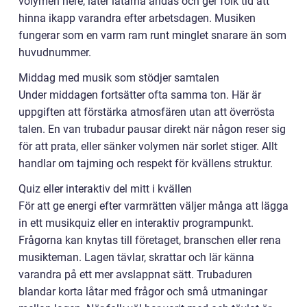
volymen nere, låter låtarna andas och ger folk tid att
hinna ikapp varandra efter arbetsdagen. Musiken
fungerar som en varm ram runt minglet snarare än som
huvudnummer.
Middag med musik som stödjer samtalen
Under middagen fortsätter ofta samma ton. Här är
uppgiften att förstärka atmosfären utan att överrösta
talen. En van trubadur pausar direkt när någon reser sig
för att prata, eller sänker volymen när sorlet stiger. Allt
handlar om tajming och respekt för kvällens struktur.
Quiz eller interaktiv del mitt i kvällen
För att ge energi efter varmrätten väljer många att lägga
in ett musikquiz eller en interaktiv programpunkt.
Frågorna kan knytas till företaget, branschen eller rena
musikteman. Lagen tävlar, skrattar och lär känna
varandra på ett mer avslappnat sätt. Trubaduren
blandar korta låtar med frågor och små utmaningar