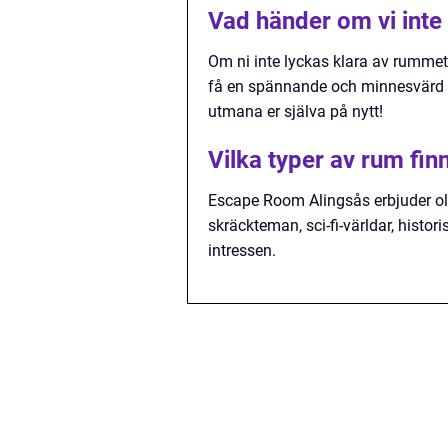
Vad händer om vi inte
Om ni inte lyckas klara av rumme
få en spännande och minnesvärd up
utmana er själva på nytt!
Vilka typer av rum fi
Escape Room Alingsås erbjuder ol
skräckteman, sci-fi-världar, histo
intressen.