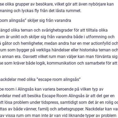
ose olika grupper av besökare, vilket gör att även nybörjare kan
maning och lyckas fly från det låsta rummet.
oom alingsås” skiljer sig från varandra
gd olika teman och svårighetsgrader för att tilltala olika
m är unikt och skiljer sig från varandra både i utformning och
å gåtor och hemligheter, medan andra har en mer actionfylld oc
 rum som bygger på verkliga händelser eller historiska teman oc
en annan era. Oavsett vilket rum man väljer kan man förvänta sig
 som kräver både logik, kommunikation och samarbete för att
nackdelar med olika ”escape room alingsås”
e room i Alingsås kan variera beroende på vilken typ av
fördelar med att besöka Escape Room Alingsås är att det ger en
 att lösa problem under tidspress, samtidigt som det är en rolig o
tas av både vänner, familj och arbetsgrupper. Nackdelar kan va
 av vissa rum om man inte är van vid liknande typer av problem