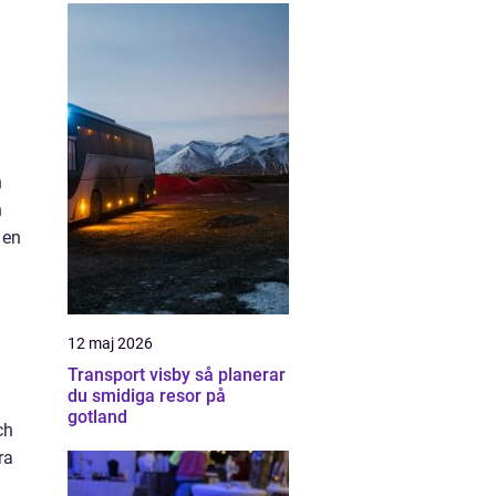
h
h
 en
12 maj 2026
Transport visby så planerar
du smidiga resor på
gotland
ch
ra