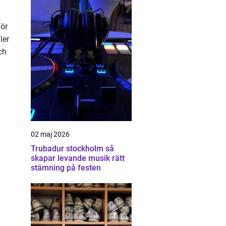
för
ler
ch
02 maj 2026
Trubadur stockholm så
skapar levande musik rätt
stämning på festen