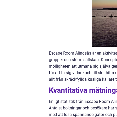
Escape Room Alingsås är en aktivitet
grupper och större sällskap. Koncepte
möjligheten att utmana sig själva gen
för att ta sig vidare och till slut hi
allt från skräckfyllda kusliga källare ti
Kvantitativa mätnin
Enligt statistik från Escape Room Alin
Antalet bokningar och besökare har sta
med att lösa spännande gåtor och pus