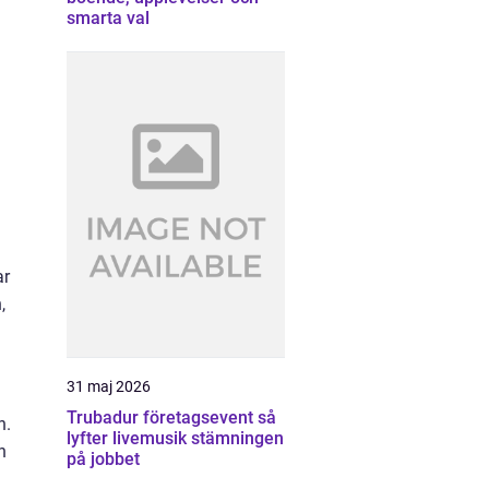
smarta val
ar
,
31 maj 2026
Trubadur företagsevent så
n.
lyfter livemusik stämningen
n
på jobbet