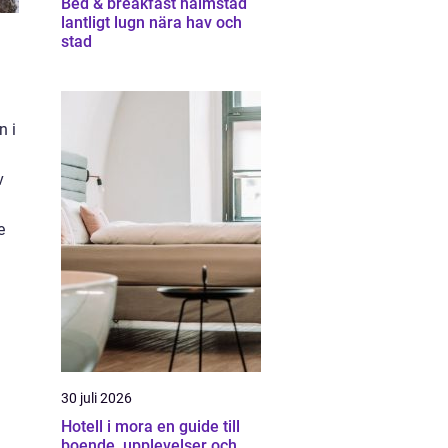
Bed & breakfast halmstad
lantligt lugn nära hav och
stad
n i
v
e
30 juli 2026
Hotell i mora en guide till
boende, upplevelser och