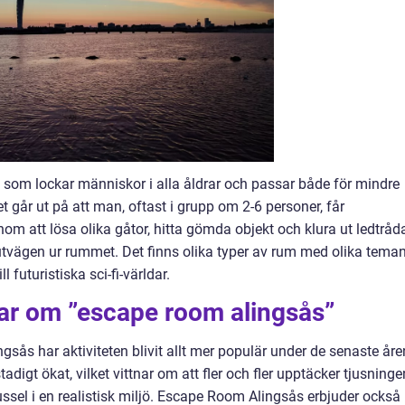
 som lockar människor i alla åldrar och passar både för mindre
t går ut på att man, oftast i grupp om 2-6 personer, får
om att lösa olika gåtor, hitta gömda objekt och klura ut ledtråd
tta utvägen ur rummet. Det finns olika typer av rum med olika teman
ll futuristiska sci-fi-världar.
gar om ”escape room alingsås”
gsås har aktiviteten blivit allt mer populär under de senaste åre
digt ökat, vilket vittnar om att fler och fler upptäcker tjusninge
sel i en realistisk miljö. Escape Room Alingsås erbjuder också