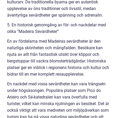
kulturarv. De traditionella byarna ger en autentisk
upplevelse av öns traditioner och livsstil, medan
äventyrliga sevärdheter ger spänning och adrenalin.
5. En historisk genomgång av för- och nackdelar med
olika ”Madeira Sevärdheter”
En av fördelarna med Madeiras sevärdheter är den
naturliga skönheten och mångfalden. Besökare kan
njuta av allt från fantastisk utsikt över klippor och
bergstoppar till vackra blomsterträdgårdar. Historiska
platser ger en inblick i regionens historia och kultur och
bidrar till en mer komplett resaupplevelse.
En nackdel med vissa sevärdheter kan vara trängseln
under högsäsongen. Populära platser som Pico do
Arieiro och Sé-katedralen kan vara överfulla med
turister, vilket kan minska njutningen av besöket. Det är
också viktigt att vara medveten om miljöpåverkan som
turism kan ha på vissa naturliga sevärdheter och att