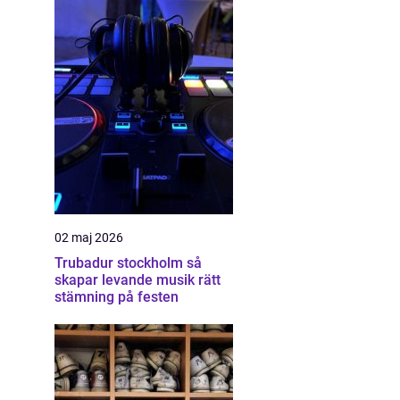
02 maj 2026
Trubadur stockholm så
skapar levande musik rätt
stämning på festen