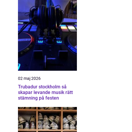
02 maj 2026
Trubadur stockholm så
skapar levande musik rätt
stämning på festen