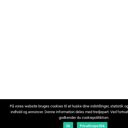
På vores website bruges cookies til at huske dine indstillinger, statistik o
indhold og annoncer. Denne information deles med tredjepart. Ved fortsa
godkender du cookiepolitikken.
Ok
Privatlivspolitik