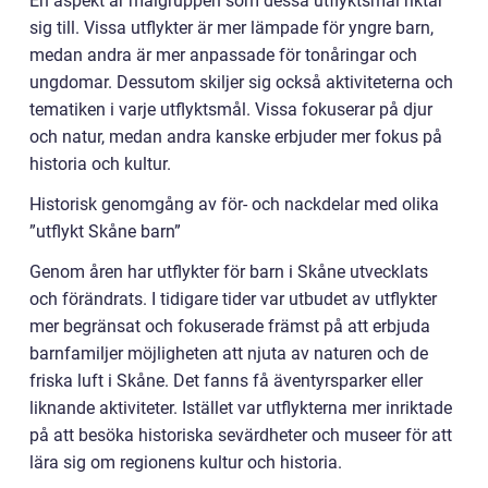
En aspekt är målgruppen som dessa utflyktsmål riktar
sig till. Vissa utflykter är mer lämpade för yngre barn,
medan andra är mer anpassade för tonåringar och
ungdomar. Dessutom skiljer sig också aktiviteterna och
tematiken i varje utflyktsmål. Vissa fokuserar på djur
och natur, medan andra kanske erbjuder mer fokus på
historia och kultur.
Historisk genomgång av för- och nackdelar med olika
”utflykt Skåne barn”
Genom åren har utflykter för barn i Skåne utvecklats
och förändrats. I tidigare tider var utbudet av utflykter
mer begränsat och fokuserade främst på att erbjuda
barnfamiljer möjligheten att njuta av naturen och de
friska luft i Skåne. Det fanns få äventyrsparker eller
liknande aktiviteter. Istället var utflykterna mer inriktade
på att besöka historiska sevärdheter och museer för att
lära sig om regionens kultur och historia.