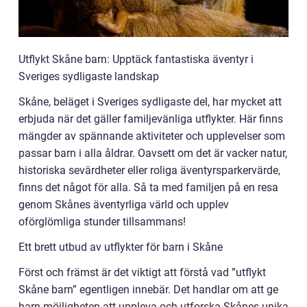
Utflykt Skåne barn: Upptäck fantastiska äventyr i
Sveriges sydligaste landskap
Skåne, beläget i Sveriges sydligaste del, har mycket att
erbjuda när det gäller familjevänliga utflykter. Här finns
mängder av spännande aktiviteter och upplevelser som
passar barn i alla åldrar. Oavsett om det är vacker natur,
historiska sevärdheter eller roliga äventyrsparkervärde,
finns det något för alla. Så ta med familjen på en resa
genom Skånes äventyrliga värld och upplev
oförglömliga stunder tillsammans!
Ett brett utbud av utflykter för barn i Skåne
Först och främst är det viktigt att förstå vad ”utflykt
Skåne barn” egentligen innebär. Det handlar om att ge
barn möjligheten att uppleva och utforska Skånes unika