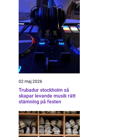
02 maj 2026
Trubadur stockholm så
skapar levande musik rätt
stämning på festen