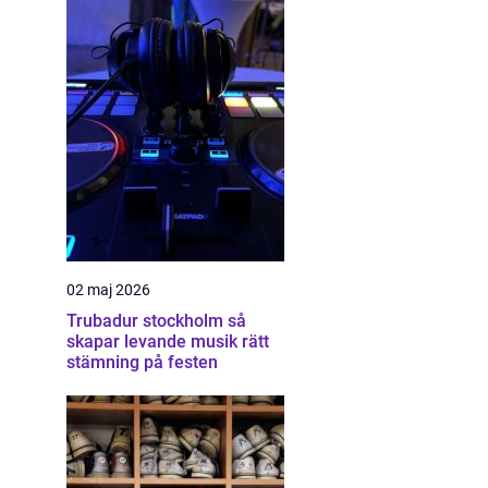
02 maj 2026
Trubadur stockholm så
skapar levande musik rätt
stämning på festen