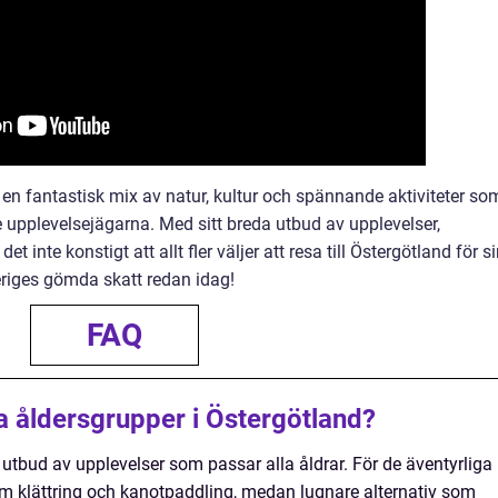
 en fantastisk mix av natur, kultur och spännande aktiviteter so
e upplevelsejägarna. Med sitt breda utbud av upplevelser,
et inte konstigt att allt fler väljer att resa till Östergötland för s
riges gömda skatt redan idag!
FAQ
la åldersgrupper i Östergötland?
t utbud av upplevelser som passar alla åldrar. För de äventyrliga
om klättring och kanotpaddling, medan lugnare alternativ som