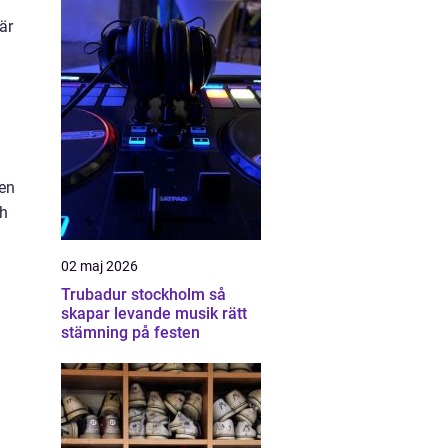
är
 en
ch
02 maj 2026
Trubadur stockholm så
skapar levande musik rätt
stämning på festen