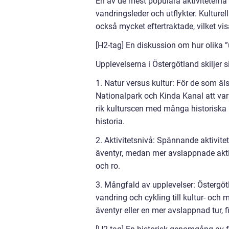
En av de mest populära aktiviteterna
vandringsleder och utflykter. Kulture
också mycket eftertraktade, vilket vi
[H2-tag] En diskussion om hur olika ”
Upplevelserna i Östergötland skiljer si
1. Natur versus kultur: För de som 
Nationalpark och Kinda Kanal att vara
rik kulturscen med många historiska 
historia.
2. Aktivitetsnivå: Spännande aktivite
äventyr, medan mer avslappnade akti
och ro.
3. Mångfald av upplevelser: Östergötl
vandring och cykling till kultur- oc
äventyr eller en mer avslappnad tur, f