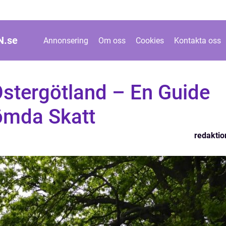
N.
se
Annonsering
Om oss
Cookies
Kontakta oss
Östergötland – En Guide
Gömda Skatt
redaktio