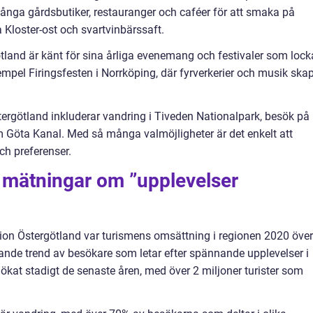
ånga gårdsbutiker, restauranger och caféer för att smaka på
a Kloster-ost och svartvinbärssaft.
tland är känt för sina årliga evenemang och festivaler som lock
xempel Firingsfesten i Norrköping, där fyrverkerier och musik ska
ergötland inkluderar vandring i Tiveden Nationalpark, besök på
om Göta Kanal. Med så många valmöjligheter är det enkelt att
ch preferenser.
a mätningar om ”upplevelser
ion Östergötland var turismens omsättning i regionen 2020 över
kande trend av besökare som letar efter spännande upplevelser i
ökat stadigt de senaste åren, med över 2 miljoner turister som