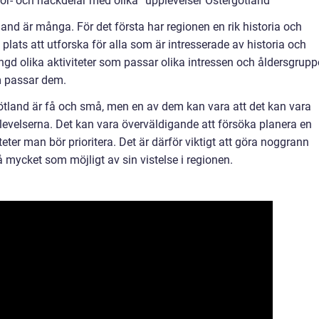
ör- och nackdelar med olika ”upplevelser Östergötland”
and är många. För det första har regionen en rik historia och
e plats att utforska för alla som är intresserade av historia och
gd olika aktiviteter som passar olika intressen och åldersgruppe
om passar dem.
tland är få och små, men en av dem kan vara att det kan vara
pplevelserna. Det kan vara överväldigande att försöka planera en
teter man bör prioritera. Det är därför viktigt att göra noggrann
å mycket som möjligt av sin vistelse i regionen.