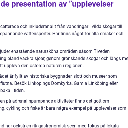
de presentation av ”upplevelser
tterade och inkluderar allt från vandringar i vilda skogar till
h spännande vattensporter. Här finns något för alla smaker och
erbjuder enastående natursköna områden såsom Tiveden
ring bland vackra sjöar, genom grönskande skogar och längs m
att uppleva den ostörda naturen i regionen.
rådet är fyllt av historiska byggnader, slott och museer som
flutna. Besök Linköpings Domkyrka, Gamla Linköping eller
baka i tiden.
gen på adrenalinpumpande aktiviteter finns det gott om
ing, cykling och fiske är bara några exempel på upplevelser som
and har också en rik gastronomisk scen med fokus på lokala