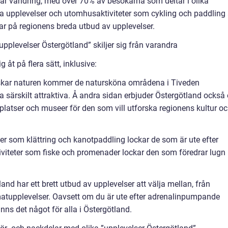
 är vandring, med över 70% av besökarna som deltar i olika
lla upplevelser och utomhusaktiviteter som cykling och paddling 
sar på regionens breda utbud av upplevelser.
upplevelser Östergötland” skiljer sig från varandra
g åt på flera sätt, inklusive:
älskar naturen kommer de natursköna områdena i Tiveden
 särskilt attraktiva. Å andra sidan erbjuder Östergötland också
platser och museer för den som vill utforska regionens kultur o
ter som klättring och kanotpaddling lockar de som är ute efter
viteter som fiske och promenader lockar den som föredrar lugn
and har ett brett utbud av upplevelser att välja mellan, från
h matupplevelser. Oavsett om du är ute efter adrenalinpumpande
inns det något för alla i Östergötland.