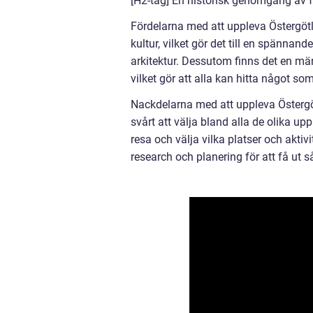
[H2-tag] En historisk genomgång av f
Fördelarna med att uppleva Östergötl
kultur, vilket gör det till en spännand
arkitektur. Dessutom finns det en män
vilket gör att alla kan hitta något s
Nackdelarna med att uppleva Östergö
svårt att välja bland alla de olika u
resa och välja vilka platser och aktivi
research och planering för att få ut s