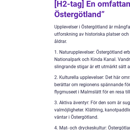
[H2-tag] En omfattan
Östergötland”
Upplevelser i Östergötland är mångface
utforskning av historiska platser oc
åldrar.
1. Naturupplevelser: Östergötland 
Nationalpark och Kinda Kanal. Vand
slingrande stigar är ett utmärkt sätt 
2. Kulturella upplevelser: Det här om
berättar om regionens spännande för
flygmuseet i Malmslätt för en resa till
3. Aktiva äventyr: För den som är su
valmöjligheter. Klättring, kanotpaddl
väntar i Östergötland.
4. Mat- och dryckeskultur: Östergötl