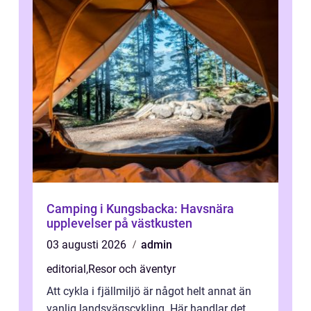
Camping i Kungsbacka: Havsnära
upplevelser på västkusten
03 augusti 2026
admin
editorial
,
Resor och äventyr
Att cykla i fjällmiljö är något helt annat än
vanlig landsvägscykling. Här handlar det