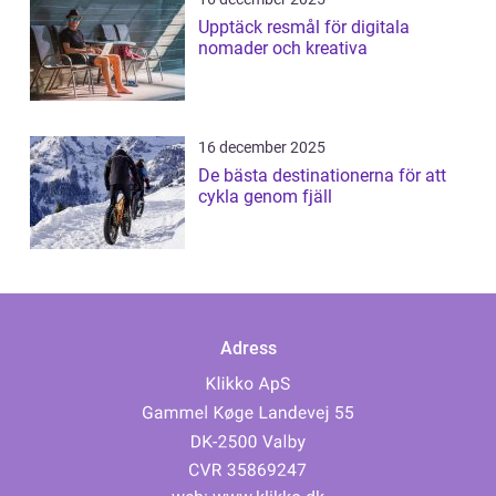
Upptäck resmål för digitala
nomader och kreativa
16 december 2025
De bästa destinationerna för att
cykla genom fjäll
Adress