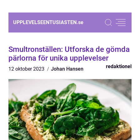
UPPLEVELSEENTUSIASTEN.
se
Smultronställen: Utforska de gömda
pärlorna för unika upplevelser
redaktionel
12 oktober 2023
Johan Hansen