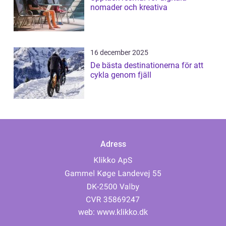
nomader och kreativa
16 december 2025
De bästa destinationerna för att
cykla genom fjäll
Adress
web:
www.klikko.dk