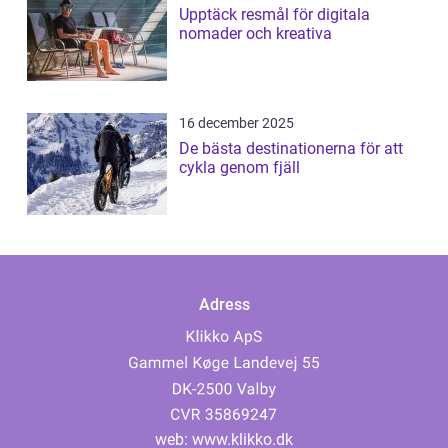
Upptäck resmål för digitala
nomader och kreativa
16 december 2025
De bästa destinationerna för att
cykla genom fjäll
Adress
web:
www.klikko.dk