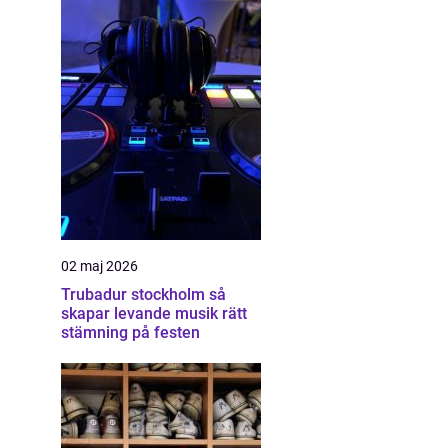
02 maj 2026
Trubadur stockholm så
skapar levande musik rätt
stämning på festen