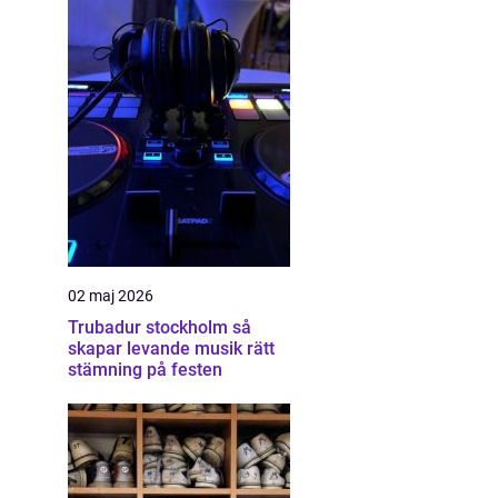
02 maj 2026
Trubadur stockholm så
skapar levande musik rätt
stämning på festen