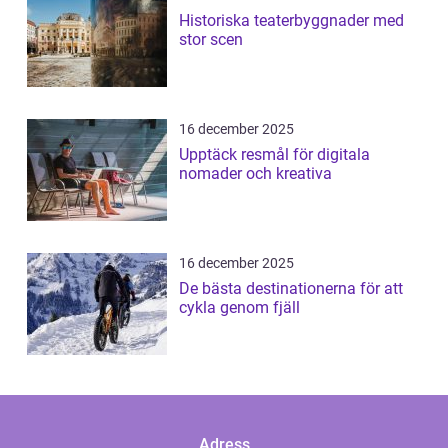
Historiska teaterbyggnader med
stor scen
16 december 2025
Upptäck resmål för digitala
nomader och kreativa
16 december 2025
De bästa destinationerna för att
cykla genom fjäll
Adress