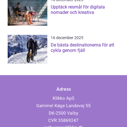
Upptäck resmål för digitala
nomader och kreativa
16 december 2025
De bästa destinationerna för att
cykla genom fjäll
Adress