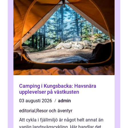
Camping i Kungsbacka: Havsnära
upplevelser på västkusten
03 augusti 2026
admin
editorial
,
Resor och äventyr
Att cykla i fjällmiljö är något helt annat än
vanlig landsvägscykling. Här handlar det