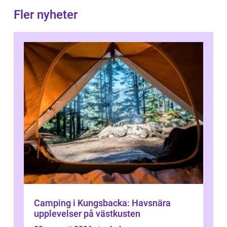
Fler nyheter
Camping i Kungsbacka: Havsnära
upplevelser på västkusten