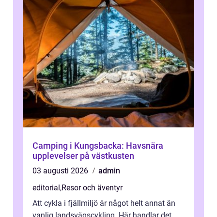
Camping i Kungsbacka: Havsnära
upplevelser på västkusten
03 augusti 2026
admin
editorial
,
Resor och äventyr
Att cykla i fjällmiljö är något helt annat än
vanlig landsvägscykling. Här handlar det