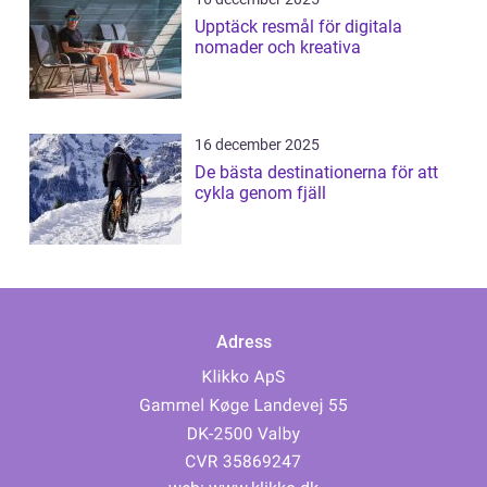
Upptäck resmål för digitala
nomader och kreativa
16 december 2025
De bästa destinationerna för att
cykla genom fjäll
Adress