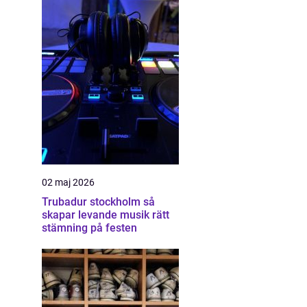
02 maj 2026
Trubadur stockholm så
skapar levande musik rätt
stämning på festen