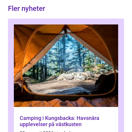
Fler nyheter
Camping i Kungsbacka: Havsnära
upplevelser på västkusten