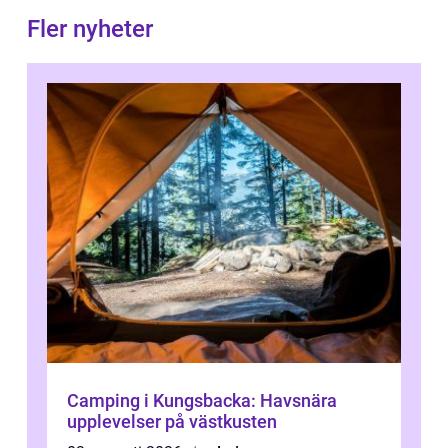
Fler nyheter
Camping i Kungsbacka: Havsnära
upplevelser på västkusten