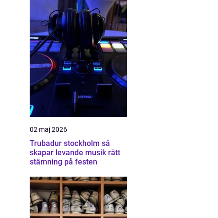
02 maj 2026
Trubadur stockholm så
skapar levande musik rätt
stämning på festen