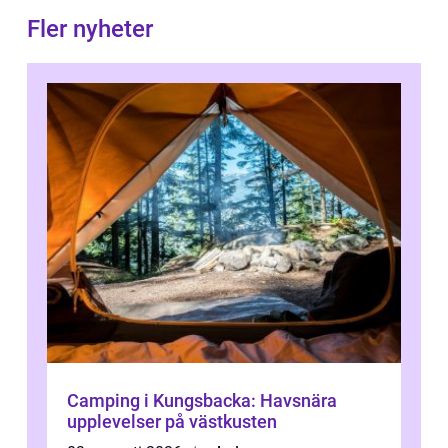
Fler nyheter
Camping i Kungsbacka: Havsnära
upplevelser på västkusten