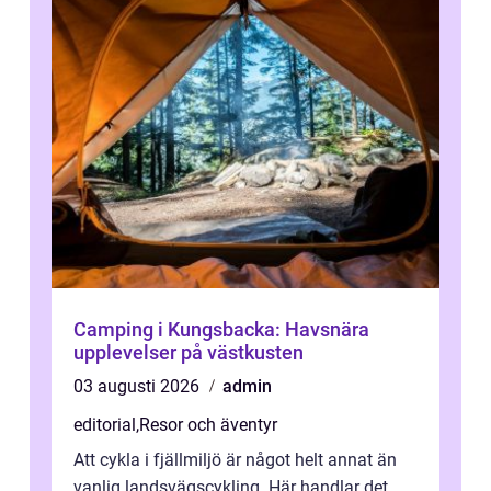
Camping i Kungsbacka: Havsnära
upplevelser på västkusten
03 augusti 2026
admin
editorial
,
Resor och äventyr
Att cykla i fjällmiljö är något helt annat än
vanlig landsvägscykling. Här handlar det