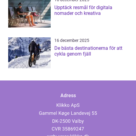
Upptäck resmål för digitala
nomader och kreativa
16 december 2025
De bästa destinationerna för att
cykla genom fjäll
Adress