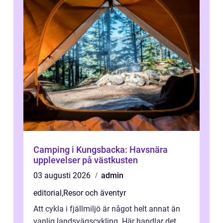
Camping i Kungsbacka: Havsnära
upplevelser på västkusten
03 augusti 2026
admin
editorial
,
Resor och äventyr
Att cykla i fjällmiljö är något helt annat än
vanlig landsvägscykling. Här handlar det