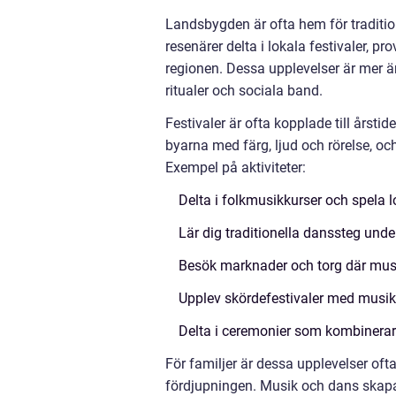
Landsbygden är ofta hem för traditi
resenärer delta i lokala festivaler, p
regionen. Dessa upplevelser är mer än
ritualer och sociala band.
Festivaler är ofta kopplade till årsti
byarna med färg, ljud och rörelse, och
Exempel på aktiviteter:
Delta i folkmusikkurser och spela l
Lär dig traditionella danssteg und
Besök marknader och torg där musi
Upplev skördefestivaler med musik,
Delta i ceremonier som kombinerar 
För familjer är dessa upplevelser of
fördjupningen. Musik och dans skapar