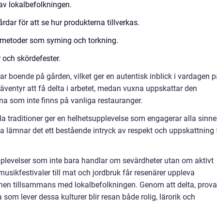
 av lokalbefolkningen.
rdar för att se hur produkterna tillverkas.
smetoder som syrning och torkning.
r och skördefester.
r boende på gården, vilket ger en autentisk inblick i vardagen p
 äventyr att få delta i arbetet, medan vuxna uppskattar den
a som inte finns på vanliga restauranger.
la traditioner ger en helhetsupplevelse som engagerar alla sinne
fta lämnar det ett bestående intryck av respekt och uppskattning 
plevelser som inte bara handlar om sevärdheter utan om aktivt
sikfestivaler till mat och jordbruk får resenärer uppleva
nnen tillsammans med lokalbefolkningen. Genom att delta, prova
som lever dessa kulturer blir resan både rolig, lärorik och