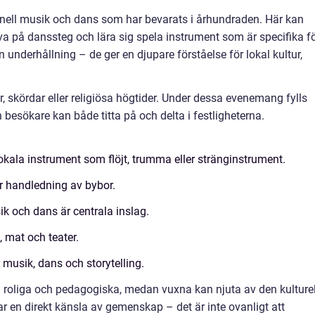
onell musik och dans som har bevarats i århundraden. Här kan
rova på danssteg och lära sig spela instrument som är specifika f
 underhållning – de ger en djupare förståelse för lokal kultur,
der, skördar eller religiösa högtider. Under dessa evenemang fylls
 besökare kan både titta på och delta i festligheterna.
okala instrument som flöjt, trumma eller stränginstrument.
er handledning av bybor.
k och dans är centrala inslag.
 mat och teater.
musik, dans och storytelling.
ta roliga och pedagogiska, medan vuxna kan njuta av den kulture
 en direkt känsla av gemenskap – det är inte ovanligt att