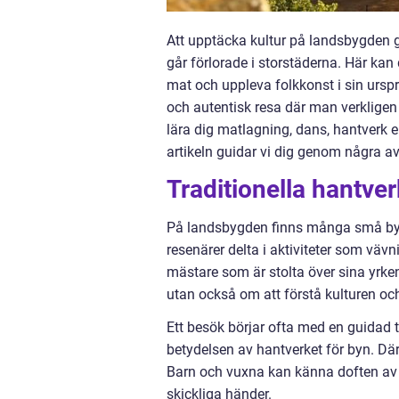
Att upptäcka kultur på landsbygden ge
går förlorade i storstäderna. Här kan 
mat och uppleva folkkonst i sin ursp
och autentisk resa där man verkligen
lära dig matlagning, dans, hantverk el
artikeln guidar vi dig genom några a
Traditionella hantver
På landsbygden finns många små byar 
resenärer delta i aktiviteter som vävn
mästare som är stolta över sina yrke
utan också om att förstå kulturen oc
Ett besök börjar ofta med en guidad t
betydelsen av hantverket för byn. Dä
Barn och vuxna kan känna doften av l
skickliga händer.