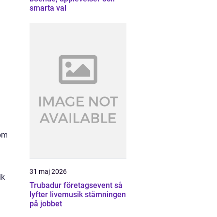
smarta val
som
31 maj 2026
ik
Trubadur företagsevent så
lyfter livemusik stämningen
på jobbet