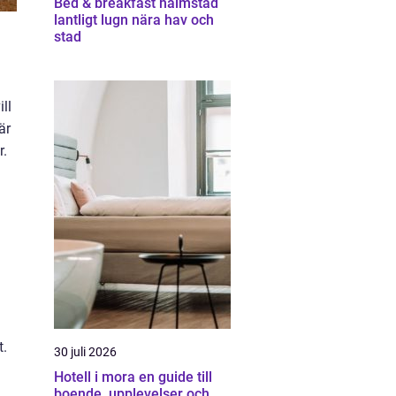
Bed & breakfast halmstad
lantligt lugn nära hav och
stad
ll
är
r.
t.
30 juli 2026
Hotell i mora en guide till
boende, upplevelser och