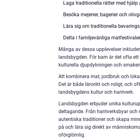
Laga traditionella rätter med hjälp
Besöka mejerier, bagerier och olivgå
Lära sig om traditionella bevaring
Delta i familjevänliga matfestivale
Många av dessa upplevelser inkludera
landsbygden. För barn är det ofta ett
kulturella djupdykningen och smakern
Att kombinera mat, jordbruk och loka
Det är både lärorikt och roligt, och o
landsbygdens kultur och hantverk.
Landsbygden erbjuder unika kulturup
deltagande. Från hantverksbyar och mu
autentiska traditioner och skapa mi
på och lära sig direkt av människorna 
oförglömlig.