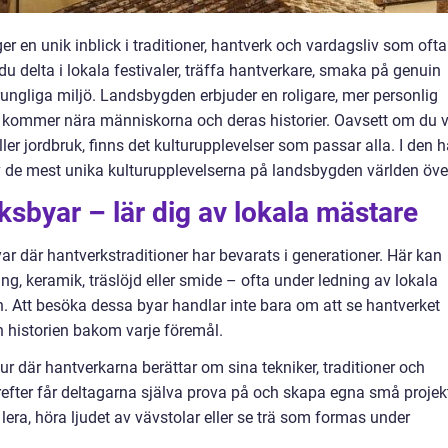
r en unik inblick i traditioner, hantverk och vardagsliv som ofta
du delta i lokala festivaler, träffa hantverkare, smaka på genuin
rungliga miljö. Landsbygden erbjuder en roligare, mer personlig
 kommer nära människorna och deras historier. Oavsett om du vi
ler jordbruk, finns det kulturupplevelser som passar alla. I den h
v de mest unika kulturupplevelserna på landsbygden världen öve
ksbyar – lär dig av lokala mästare
där hantverkstraditioner har bevarats i generationer. Här kan
ing, keramik, träslöjd eller smide – ofta under ledning av lokala
n. Att besöka dessa byar handlar inte bara om att se hantverket
h historien bakom varje föremål.
ur där hantverkarna berättar om sina tekniker, traditioner och
refter får deltagarna själva prova på och skapa egna små projek
era, höra ljudet av vävstolar eller se trä som formas under