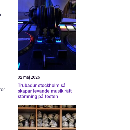
r.
02 maj 2026
Trubadur stockholm så
ror
skapar levande musik rätt
stämning på festen
r