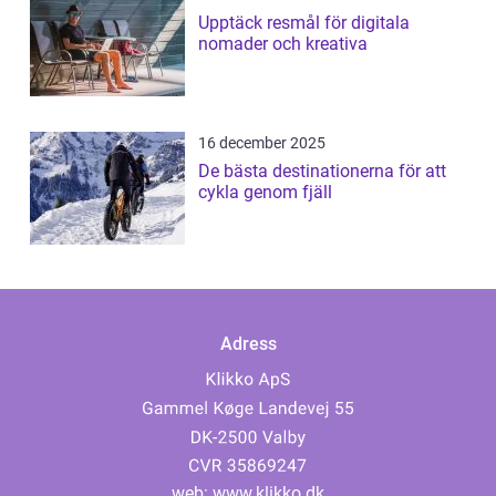
Upptäck resmål för digitala
nomader och kreativa
16 december 2025
De bästa destinationerna för att
cykla genom fjäll
Adress
web:
www.klikko.dk