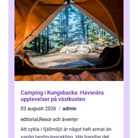
Camping i Kungsbacka: Havsnära
upplevelser på västkusten
03 augusti 2026
admin
editorial
,
Resor och äventyr
Att cykla i fjällmiljö är något helt annat än
vanlig landsvägscykling. Här handlar det