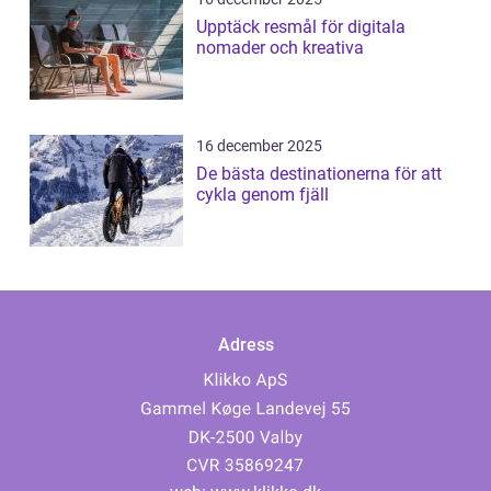
Upptäck resmål för digitala
nomader och kreativa
16 december 2025
De bästa destinationerna för att
cykla genom fjäll
Adress