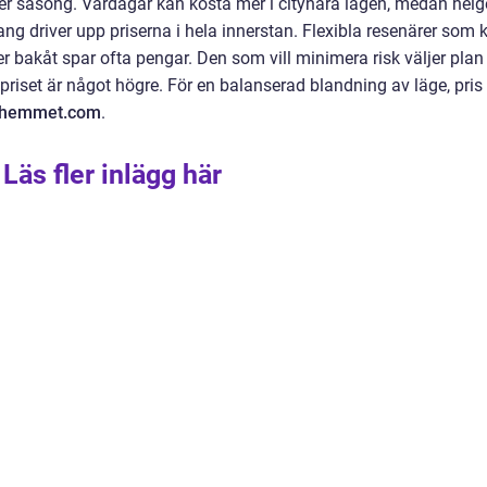
ver säsong. Vardagar kan kosta mer i citynära lägen, medan helg
ng driver upp priserna i hela innerstan. Flexibla resenärer som 
r bakåt spar ofta pengar. Den som vill minimera risk väljer plan
riset är något högre. För en balanserad blandning av läge, pris
shemmet.com
.
Läs fler inlägg här