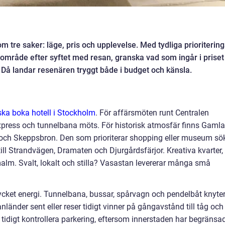
m tre saker: läge, pris och upplevelse. Med tydliga prioritering
lj område efter syftet med resan, granska vad som ingår i priset
 Då landar resenären tryggt både i budget och känsla.
ska boka hotell i Stockholm
. För affärsmöten runt Centralen
xpress och tunnelbana möts. För historisk atmosfär finns Gamla
 och Skeppsbron. Den som prioriterar shopping eller museum sö
ill Strandvägen, Dramaten och Djurgårdsfärjor. Kreativa kvarter,
malm. Svalt, lokalt och stilla? Vasastan levererar många små
cket energi. Tunnelbana, bussar, spårvagn och pendelbåt knyte
länder sent eller reser tidigt vinner på gångavstånd till tåg och
 tidigt kontrollera parkering, eftersom innerstaden har begränsa