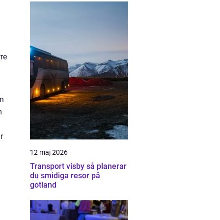
rre
an
m
r
12 maj 2026
Transport visby så planerar
du smidiga resor på
d
gotland