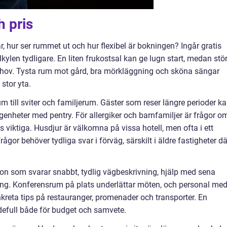
h pris
r, hur ser rummet ut och hur flexibel är bokningen? Ingår gratis
alkylen tydligare. En liten frukostsal kan ge lugn start, medan stö
ehov. Tysta rum mot gård, bra mörkläggning och sköna sängar
stor yta.
m till sviter och familjerum. Gäster som reser längre perioder k
lägenheter med pentry. För allergiker och barnfamiljer är frågor o
hiss viktiga. Husdjur är välkomna på vissa hotell, men ofta i ett
ågor behöver tydliga svar i förväg, särskilt i äldre fastigheter dä
.
tion som svarar snabbt, tydlig vägbeskrivning, hjälp med sena
ng. Konferensrum på plats underlättar möten, och personal me
reta tips på restauranger, promenader och transporter. En
defull både för budget och samvete.