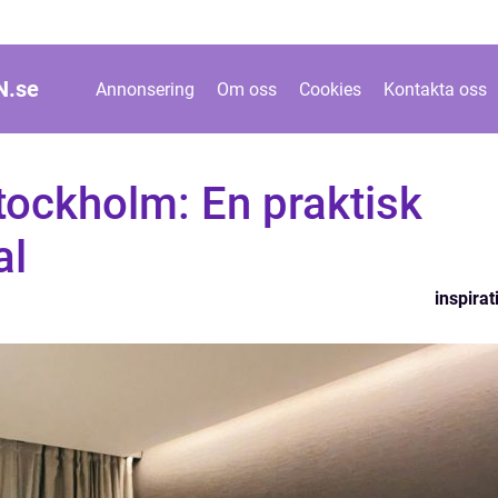
N.
se
Annonsering
Om oss
Cookies
Kontakta oss
Stockholm: En praktisk
al
inspirat