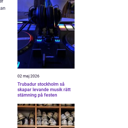
er
kan
02 maj 2026
Trubadur stockholm så
skapar levande musik rätt
stämning på festen