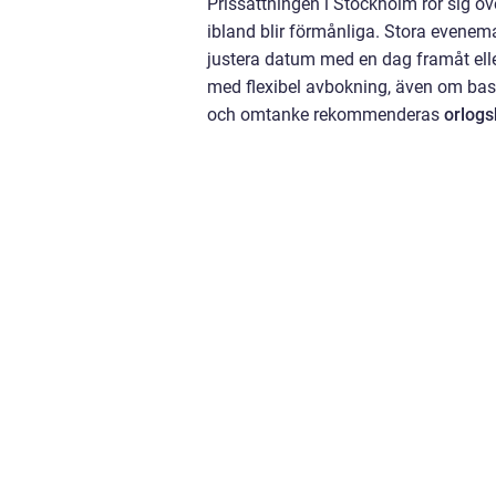
Prissättningen i Stockholm rör sig ö
ibland blir förmånliga. Stora evenema
justera datum med en dag framåt elle
med flexibel avbokning, även om basp
och omtanke rekommenderas
orlog