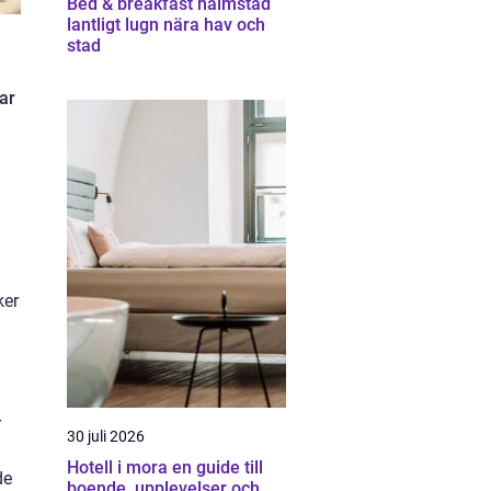
Bed & breakfast halmstad
lantligt lugn nära hav och
stad
ar
ker
r
30 juli 2026
Hotell i mora en guide till
de
boende, upplevelser och