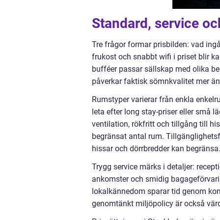
Standard, service oc
Tre frågor formar prisbilden: vad ingå
frukost och snabbt wifi i priset blir k
bufféer passar sällskap med olika b
påverkar faktisk sömnkvalitet mer än 
Rumstyper varierar från enkla enkelru
leta efter long stay-priser eller små 
ventilation, rökfritt och tillgång till 
begränsat antal rum. Tillgänglighetsfr
hissar och dörrbredder kan begränsa
Trygg service märks i detaljer: recep
ankomster och smidig bagageförvari
lokalkännedom sparar tid genom konk
genomtänkt miljöpolicy är också vär