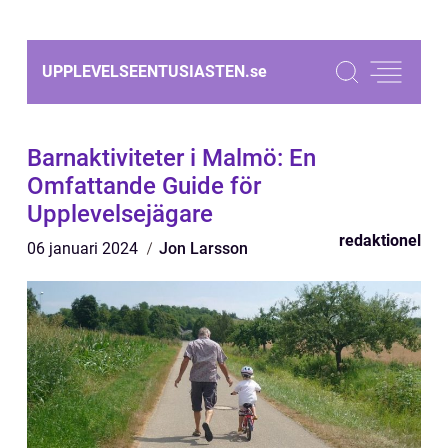
UPPLEVELSEENTUSIASTEN.
se
Barnaktiviteter i Malmö: En
Omfattande Guide för
Upplevelsejägare
redaktionel
06 januari 2024
Jon Larsson