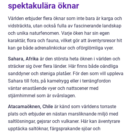
spektakulära öknar
Världen erbjuder flera öknar som inte bara är karga och
vidsträckta, utan också fulla av fascinerande landskap
och unika naturfenomen. Varje öken har sin egen
karaktär, flora och fauna, vilket gör att äventyrsresor hit
kan ge både adrenalinkickar och oförglömliga vyer.
Sahara, Afrika
är den största heta öknen i världen och
sträcker sig över flera länder. Här finns både oändliga
sanddyner och steniga platåer. För den som vill uppleva
Sahara till fots, på kamelrygg eller i terrängfordon
väntar enastående vyer och nattscener med
stjärnhimmel som är svårslagen.
Atacamaöknen, Chile
är känd som världens torraste
plats och erbjuder en nästan marsliknande miljö med
saltlösningar, gejsrar och vulkaner. Här kan äventyrare
upptäcka saltöknar, färgsprakande sjöar och