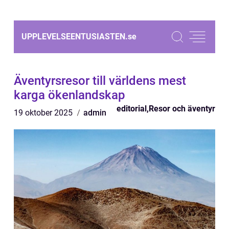
UPPLEVELSEENTUSIASTEN.
se
Äventyrsresor till världens mest
karga ökenlandskap
editorial
,
Resor och äventyr
19 oktober 2025
admin