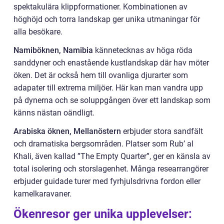
spektakulära klippformationer. Kombinationen av
höghöjd och torra landskap ger unika utmaningar för
alla besökare.
Namiböknen, Namibia
kännetecknas av höga röda
sanddyner och enastående kustlandskap där hav möter
öken. Det är också hem till ovanliga djurarter som
adapater till extrema miljöer. Här kan man vandra upp
på dynerna och se soluppgången över ett landskap som
känns nästan oändligt.
Arabiska öknen, Mellanöstern
erbjuder stora sandfält
och dramatiska bergsområden. Platser som Rub’ al
Khali, även kallad ”The Empty Quarter”, ger en känsla av
total isolering och storslagenhet. Många researrangörer
erbjuder guidade turer med fyrhjulsdrivna fordon eller
kamelkaravaner.
Ökenresor ger unika upplevelser: