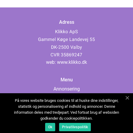
Adress
web:
www.klikko.dk
Menu
Annonsering
Om oss
På vores website bruges cookies til at huske dine indstillinger,
Cookies
statistik og personalisering af indhold og annoncer. Denne
information deles med tredjepart. Ved fortsat brug af websiden
Kontakta oss
godkender du cookiepolitikken.
Sitemap
Ok
Privatlivspolitik