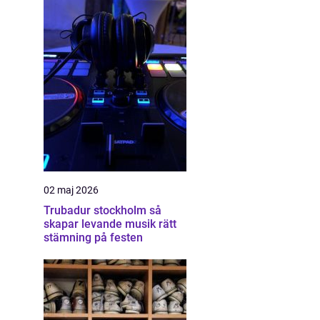
02 maj 2026
Trubadur stockholm så
skapar levande musik rätt
stämning på festen