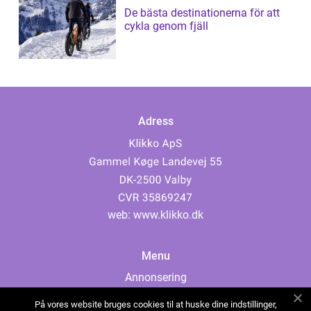
De bästa destinationerna för att
cykla genom fjäll
Adress
web:
www.klikko.dk
Menu
Annonsering
Om oss
På vores website bruges cookies til at huske dine indstillinger,