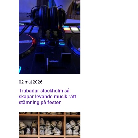
02 maj 2026
Trubadur stockholm så
skapar levande musik rätt
stämning på festen