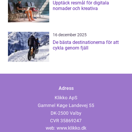
Upptäck resmål för digitala
nomader och kreativa
16 december 2025
De bästa destinationerna för att
cykla genom fjäll
Adress
web:
www.klikko.dk