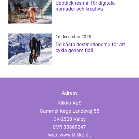
Upptäck resmål för digitala
nomader och kreativa
16 december 2025
De bästa destinationerna för att
cykla genom fjäll
Adress
web:
www.klikko.dk