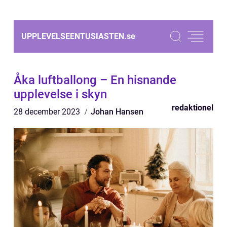
UPPLEVELSEENTUSIASTEN.
se
Åka luftballong – En hisnande
upplevelse i skyn
redaktionel
28 december 2023
Johan Hansen