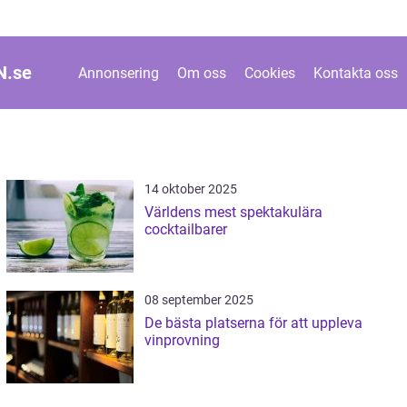
N.
se
Annonsering
Om oss
Cookies
Kontakta oss
14 oktober 2025
Världens mest spektakulära
cocktailbarer
08 september 2025
De bästa platserna för att uppleva
vinprovning